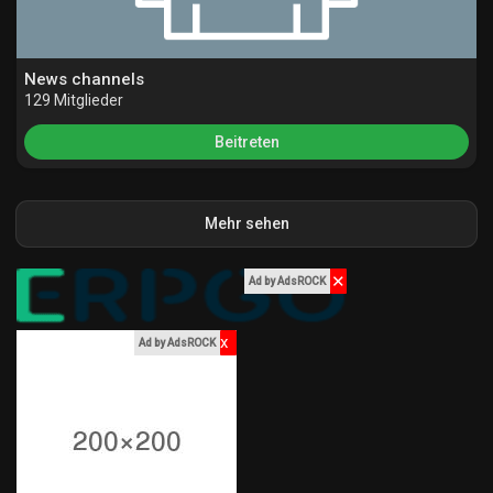
News channels
129 Mitglieder
Beitreten
Mehr sehen
✕
Ad by AdsROCK
x
Ad by AdsROCK