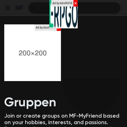
✕
Ad by AdsROCK
MF
x
Ad by AdsROCK
Reels
Entdecken Veranstaltungen
Meine Events
Gruppen
Entdecken Blogs
Join or create groups on MF-MyFriend based
on your hobbies, interests, and passions.
Meine Blogs