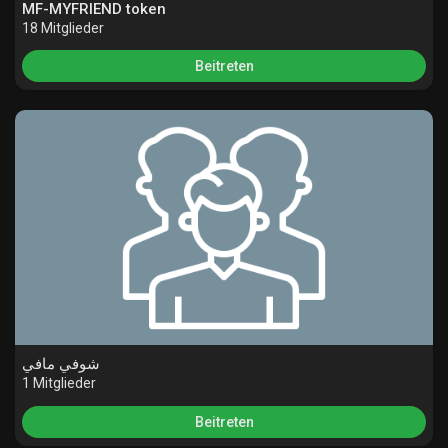
MF-MYFRIEND token
Spiele
18 Mitglieder
Beitreten
Entwickler
شوفي مافي
1 Mitglieder
Beitreten