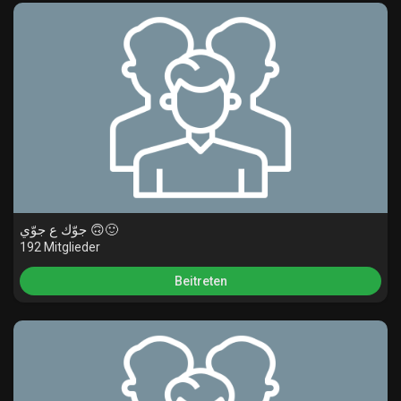
جوّك ع جوّي 🙃🙂
192 Mitglieder
Beitreten