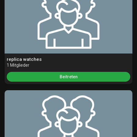
Seiten denen du folgst
Beliebte Beiträge
Beiträge entdecken
replica watches
1 Mitglieder
Beitreten
Spendenaufruf
Meine Finanzierung/en
Angebote