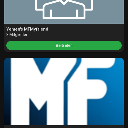
Angebote
Jobs
Yemen's MFMyfriend
8 Mitglieder
Jobs
Beitreten
Gruppen
Gruppen
Foren
Filme