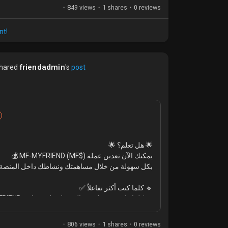
ollecting your digital currency today!
·
849 views
·
1 shares
·
0 reviews
ning
#EarnOnline
nt!
friendadmin
hared
's
post
🌟 هل تعلم؟ 🌟
يمكنك الآن تعدين عملة MF-MYFRIEND (MF$) 💰
بكل سهولة من خلال مساهمتك ونشاطك داخل المن ✨
🔹 كلما كنت أكثر تفاعلاً ✅
🔹 كلما زادت فرصك في الحصول على عملات MF-MYFRIEND 🔥
شارك، انشر، وتفاعل… وابدأ بجمع عملتك الرقمية اليو!
·
806 views
·
1 shares
·
0 reviews