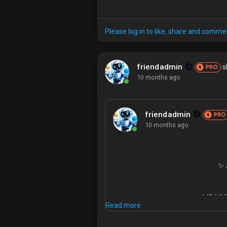
🚀 Share, post, and interact… Start c
#MF_MYFRIEND
#Crypto
#SocialMi
Please log in to like, share and comme
friendadmin
s
PRO
10 months ago
friendadmin
PRO
10 months ago
صة
Read more
🚀 م