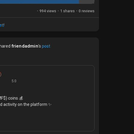
·
994 views
·
1 shares
·
0 reviews
nt!
friendadmin
hared
's
post
5.0
$) coins 💰
d activity on the platform ✨
u can earn 🔥