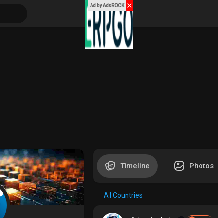
✕
Ad by AdsROCK
Timeline
Photos
All Countries