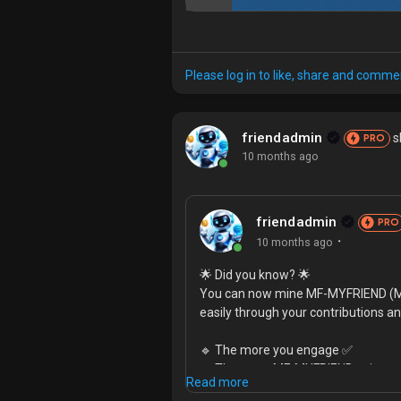
Please log in to like, share and comme
friendadmin
s
PRO
10 months ago
friendadmin
PRO
·
10 months ago
🌟 Did you know? 🌟
You can now mine MF-MYFRIEND (MF
easily through your contributions an
🔹 The more you engage ✅
🔹 The more MF-MYFRIEND coins yo
Read more