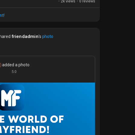
·
2k views
·
0 reviews
أعلى مستوى 103,000$ وسط تحسّن المزاج العام نتيجة عدد من التطورات...
nt!
friendadmin
hared
's
photo
added a photo
5.0