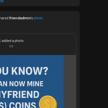
nt!
friendadmin
hared
's
photo
added a photo
5.0