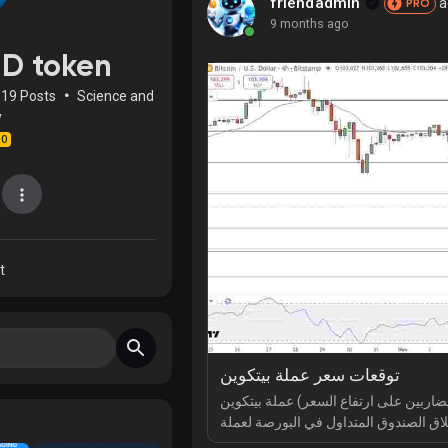
friendadmin
a
PRO
9 months ago
D token
19 Posts
•
Science and
y
.0
t
توقعات سعر عملة بيتكوين
ثيران (من المضاربين على ارتفاع السعر) عملة بيتكوين
تيجة إطلاق الصندوق المتداول في البورصة لعملة
سولانا (Solana ETF) وتطوّرات بنك سوفي (SoFi Bank)، لتشير توقعات سعر عملة بيتكوين