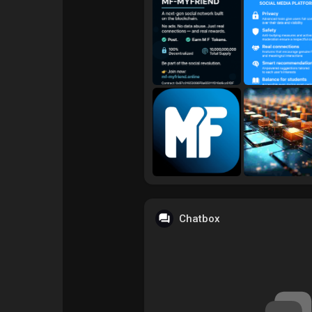
Courses
My Courses
Forums
Movies
Games
Developers
Chatbox