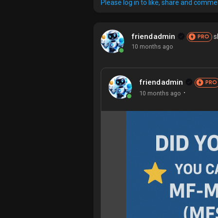
Please log in to like, share and comme
friendadmin
s
PRO
10 months ago
friendadmin
PRO
·
10 months ago