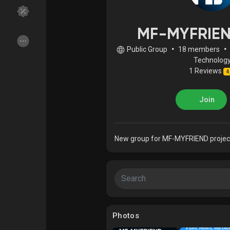
MF-MYFRIEN
Discover Groups
My Groups
Public Group
•
18 members
•
Technolog
1 Reviews
4
Discover Pages
Liked Pages
Join
Popular Posts
Discover Posts
New group for MF-MYFRIEND projec
Funding
My Funding
Offers
My Offers
Photos
Jobs
My Jobs