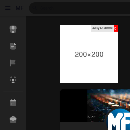
MF
x
Ad by AdsROCK
Reels
Discover Events
My Events
Discover Blogs
My Blogs
Discover Market
My Products