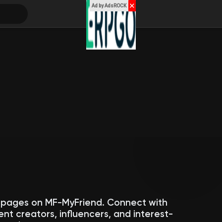
✕
Ad by AdsROCK
c pages on MF-MyFriend. Connect with
ent creators, influencers, and interest-