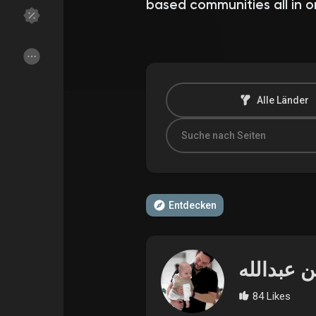
based communities all in o
Entdecken Gruppen
Meine Gruppen
Alle Länder
Entdecken Seiten
Seiten denen du f
Beliebte Beiträge
Beiträge entdeck
Entdecken
Spendenaufruf
Meine Finanzieru
Angebote
Angebote
84 Likes
Jobs
Jobs