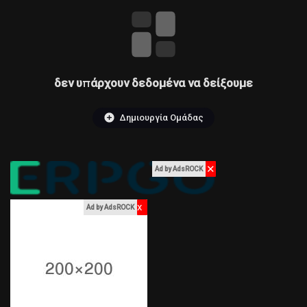
Σελίδες που μου αρέσουν
δεν υπάρχουν δεδομένα να δείξουμε
Δημοφιλείς δημοσιεύσεις
Δημιουργία Ομάδας
Discover Posts
✕
Ad by AdsROCK
Χρηματοδότηση
x
Ad by AdsROCK
My Funding
Προσφορές