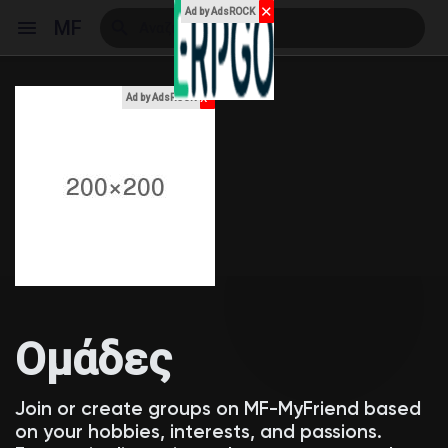
✕
Ad by AdsROCK
MF
x
Ad by AdsROCK
Reels
Ανακάλυψε Events
Τα events μου
Ομάδες
Ανακάλυψε Blogs
Join or create groups on MF-MyFriend based
on your hobbies, interests, and passions.
Blogs