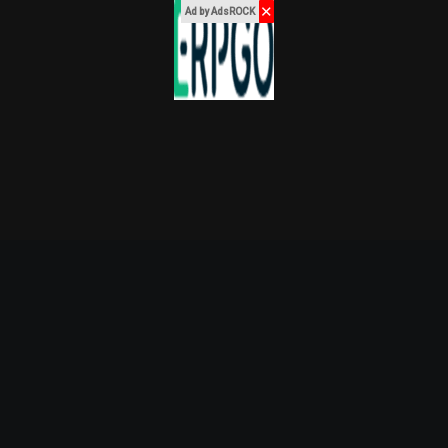
✕
Ad by AdsROCK