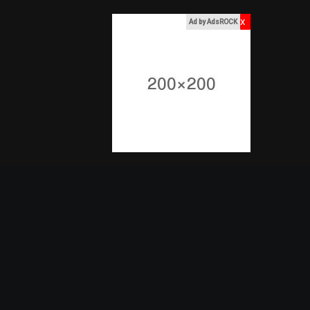
x
Ad by AdsROCK