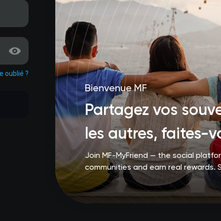
 oublié ?
Bienvenue MF
Partagez vos souv
les autres, faites
Join MF-MyFriend — the social platf
communities and earn real rewards. 