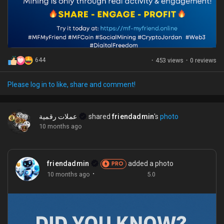
Games
Developers
644
·
453 views
·
0 reviews
Please log in to like, share and comment!
عملات رقمية
shared
friendadmin
's
photo
10 months ago
friendadmin
added a photo
PRO
·
10 months ago
5.0