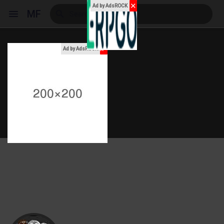
✕
Ad by AdsROCK
MF
x
Ad by AdsROCK
Reels
Discover Events
My Events
Discover Blogs
My Blogs