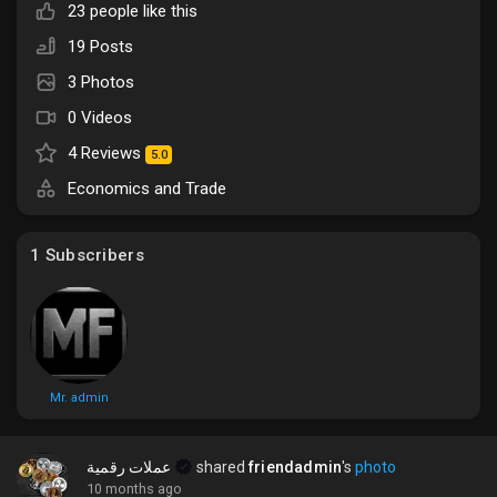
23 people like this
Liked Pages
19 Posts
3 Photos
0 Videos
Popular Posts
4 Reviews
5.0
Economics and Trade
Discover Posts
1 Subscribers
Funding
My Funding
Mr. admin
Offers
عملات رقمية
shared
friendadmin
's
photo
10 months ago