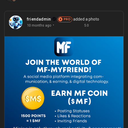
My Offers
friendadmin
added a photo
Jobs
PRO
·
10 months ago
5.0
My Jobs
Courses
My Courses
Forums
Movies