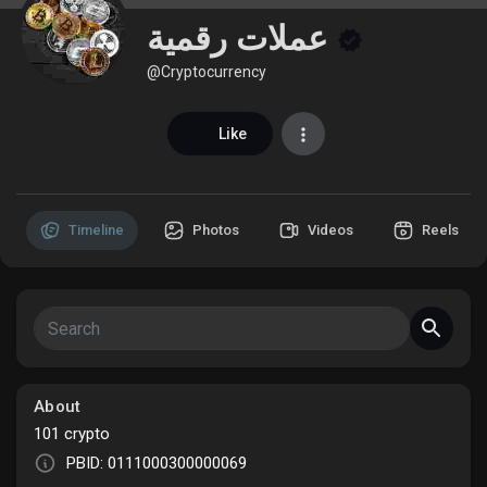
عملات رقمية
@Cryptocurrency
Discover Market
Like
My Products
Timeline
Photos
Videos
Reels
Discover Groups
My Groups
About
101 crypto
Discover Pages
PBID: 0111000300000069