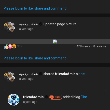
Please log in to like, share and comment!
عملات رقمية
updated page picture
a year ago
139
·
478 views
·
0 reviews
Please log in to like, share and comment!
عملات رقمية
shared
friendadmin
's
post
a year ago
friendadmin
added blog
Film
PRO
a year ago