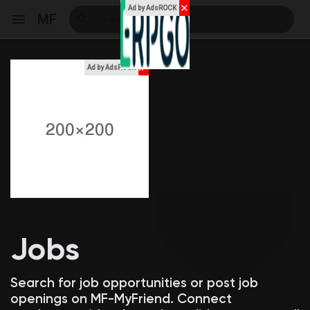
✕
Ad by AdsROCK
MF
x
Ad by AdsROCK
Reels
Discover Events
My Events
Jobs
Discover Blogs
Search for job opportunities or post job
openings on MF-MyFriend. Connect
My Blogs