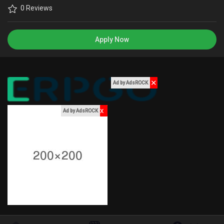
Games
0 Reviews
Apply Now
Developers
✕
Ad by AdsROCK
x
Ad by AdsROCK