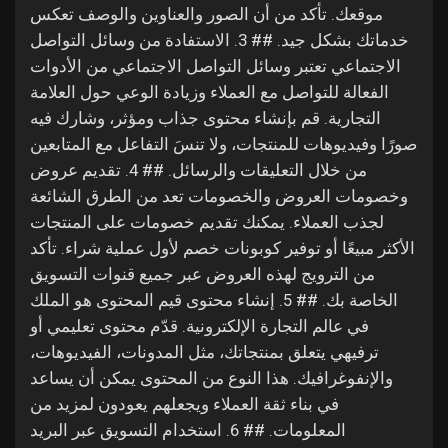
My Offers
موقعك. تأكد من أن الصور والعناوين والوصف تعكس
خدماتك بشكل جيد. ## 3. الاستفادة من وسائل التواصل
الاجتماعي تعتبر وسائل التواصل الاجتماعي من الأدوات
Jobs
الفعالة للتواصل مع العملاء وزيادة الوعي حول العلامة
التجارية. قم بإنشاء محتوى جذاب ومؤثر، وشارك فيه
My Jobs
صورًا وفيديوهات للمنتجات، ولا تنسَ التفاعل مع المتابعين
من خلال التعليقات والرسائل. ## 4. تقديم عروض
وخصومات العروض والخصومات تعد من الطرق الشائعة
Courses
لجذب العملاء. يمكنك تقديم خصومات على المنتجات
الأكثر مبيعًا أو توفير كوبونات خصم لأول عملية شراء. تأكد
My Courses
من الترويج لهذه العروض عبر جميع قنوات التسويق
الخاصة بك. ## 5. إنشاء محتوى قيم المحتوى هو الملك
في عالم التجارة الإلكترونية. قدّم محتوى تعليمي أو
Forums
ترفيهي يتعلق بمنتجاتك، مثل المدونات، الفيديوهات،
والإنفوغرافيك. هذا النوع من المحتوى يمكن أن يساعد
Movies
في بناء ثقة العملاء ويجعلهم يعودون لمزيد من
المعلومات. ## 6. استخدام التسويق عبر البريد