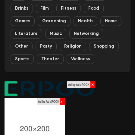
Drinks
Film
Fitness
Food
Games
Gardening
Health
Home
Literature
Music
Networking
Other
Party
Religion
Shopping
Sports
Theater
Wellness
✕
Ad by AdsROCK
x
Ad by AdsROCK