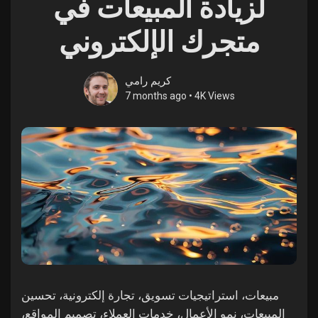
لزيادة المبيعات في
متجرك الإلكتروني
Discover Market
كريم رامي
7 months ago
•
4K Views
My Products
Discover Groups
My Groups
Discover Pages
مبيعات، استراتيجيات تسويق، تجارة إلكترونية، تحسين
المبيعات، نمو الأعمال، خدمات العملاء، تصميم المواقع،