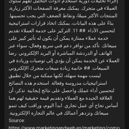
إجراء تحليلات دورية استخدم أدوات التحليل لفهم سلوك
العملاء في متجرك. يمكنك معرفة الصفحات الأكثر زيارة،
المنتجات الأكثر مبيعًا، ونقاط الضعف التي يجب تحسينها.
بناءً على هذه البيانات، يمكنك اتخاذ قرارات استراتيجية
لتحسين الأداء. ## 11. التركيز على خدمة العملاء تقديم
خدمة عملاء ممتازة يمكن أن يكون له تأثير كبير على
مبيعاتك. تأكد من توافر دعم فني سريع وفعال، سواء عبر
الهاتف أو الدردشة المباشرة أو البريد الإلكتروني. رضا
العملاء عن الخدمة يمكن أن يؤدي إلى توصيات وزيادة في
المبيعات. ## خاتمة زيادة مبيعات متجرك الإلكتروني
ليست مهمة سهلة، لكنها ممكنة من خلال تطبيق
استراتيجيات مدروسة وفعالة. استخدم هذه النصائح
لتحسين أداء عملك واحصل على نتائج إيجابية. تذكر، أن
العلاقة الجيدة مع العملاء وتقديم قيمة حقيقية لهم هما
أساس نجاح أي عمل تجاري. ابدأ اليوم، وراقب كيف تنمو
مبيعاتك وتزدهر أعمالك في عالم التجارة الإلكترونية.
Source:
https://www.marketingandweb.es/marketing/como