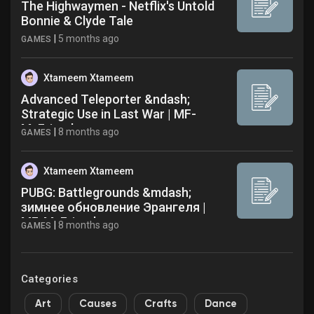
The Highwaymen - Netflix's Untold
Bonnie & Clyde Tale
|
5 months ago
GAMES
Xtameem Xtameem
Advanced Teleporter &ndash;
Strategic Use in Last War | MF-
MyFriend
|
8 months ago
GAMES
Xtameem Xtameem
PUBG: Battlegrounds &mdash;
зимнее обновление Эрангеля |
MF-MyFriend
|
8 months ago
GAMES
Categories
Art
Causes
Crafts
Dance