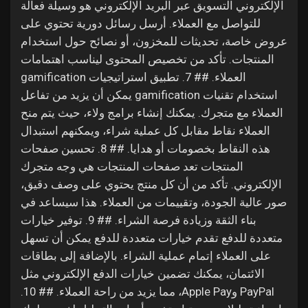
الإلكتروني التسويق عبر البريد الإلكتروني هو وسيلة فعالة
Games
للتواصل مع العملاء. أرسل رسائل دورية تحتوي على
عروض خاصة، تحديثات للمخزون، أو نصائح حول استخدام
Developers
المنتجات. تأكد من تخصيص المحتوى ليناسب اهتمامات
العملاء. ## 7. تطبيق استراتيجيات gamification
استخدام تقنيات gamification يمكن أن يزيد من تفاعل
العملاء مع متجرك. يمكنك إنشاء برامج ولاء، حيث يتم منح
العملاء نقاط مقابل كل عملية شراء، ويمكنهم استبدال
هذه النقاط بخصومات أو هدايا. ## 8. تحسين صفحات
المنتجات تعد صفحات المنتجات هي وجه متجرك
الإلكتروني. تأكد من أن كل منتج يحتوي على وصف دقيق،
صور عالية الجودة، وتقييمات من العملاء. هذا سيساعد في
بناء الثقة وزيادة فرصة الشراء. ## 9. توفير خيارات
متعددة للدفع تقدم خيارات متعددة للدفع يمكن أن تسهل
على العملاء إتمام عملية الشراء. بالإضافة إلى بطاقات
الائتمان، يمكنك تضمين خيارات الدفع الإلكتروني مثل
PayPal وApple Pay، مما يزيد من راحة العملاء. ## 10.