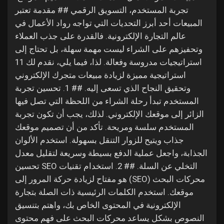
تجربة المستخدم، التسويق الرقمي ## مقدمة تعتبر
Liked Pages
المبيعات أحد أبرز التحديات التي تواجه رواد الأعمال في
عالم التجارة الإلكترونية. فالقدرة على جذب العملاء
وتحفيزهم على الشراء ليست مهمة سهلة، بل تحتاج إلى
استراتيجيات مدروسة وفعالة. لذا، فيما يلي، نقدم لك 11
Popular Posts
استراتيجية مميزة لزيادة مبيعات متجرك الإلكتروني
وتحقيق النجاح الذي تسعى إليه. ## 1. تحسين تجربة
Discover Posts
المستخدم تبدأ رحلة الشراء من اللحظة التي تصل فيها
الزائر إلى موقعك الإلكتروني. لذلك، يجب أن تكون تجربة
المستخدم سلسة ومريحة. تأكد من أن تصميم موقعك
Funding
جذاب ويتيح للزوار التنقل بسهولة. استخدم الألوان
الجذابة، واجعل عملية الدفع بسيطة وسريعة لتقليل معدل
My Funding
التخلي عن السلة. ## 2. استخدام تقنيات SEO تحسين
محركات البحث (SEO) هو مفتاح لزيادة حركة المرور إلى
موقعك. استخدم الكلمات الرئيسية ذات الصلة بتجارة
Offers
الإلكترونية في المحتوى الخاص بك، واهتم بتنسيق
النصوص بشكل يساعد محركات البحث على فهم محتوى