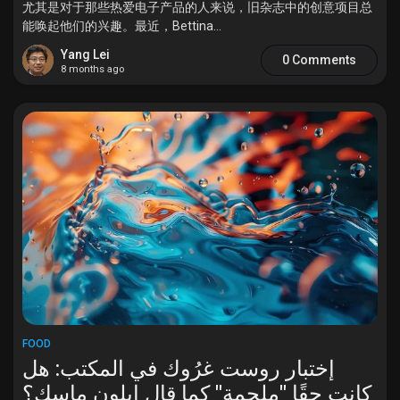
尤其是对于那些热爱电子产品的人来说，旧杂志中的创意项目总
能唤起他们的兴趣。最近，Bettina...
Yang Lei
0 Comments
8 months ago
FOOD
إختبار روست غرُوك في المكتب: هل
كانت حقًا "ملحمة" كما قال إيلون ماسك؟