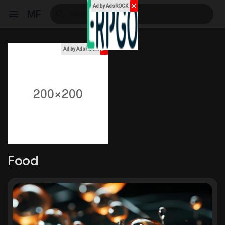
✕
Ad by AdsROCK
MF
x
Ad by AdsROCK
Reels
Discover Events
My Events
Food
Discover Blogs
My Blogs