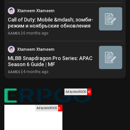
Xtameem Xtameem
Call of Duty: Mobile &mdash; зомби-
режим и ноябрьские обновления
|...
|
6 months ago
GAMES
Xtameem Xtameem
MLBB Snapdragon Pro Series: APAC
Season 6 Guide | MF
|
4 months ago
GAMES
✕
Ad by AdsROCK
x
Ad by AdsROCK