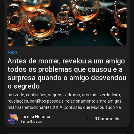
Discover Market
My Products
FOOD
Antes de morrer, revelou a um amigo
todos os problemas que causou e a
Discover Groups
surpresa quando o amigo desvendou
o segredo
amizade, confissões, segredos, drama, amizade verdadeira,
My Groups
revelações, conflitos pessoais, relacionamento entre amigos,
histórias emocionantes ## A Confissão que Mudou Tudo Na...
Lorena Heloísa
0 Comments
8 months ago
Discover Pages