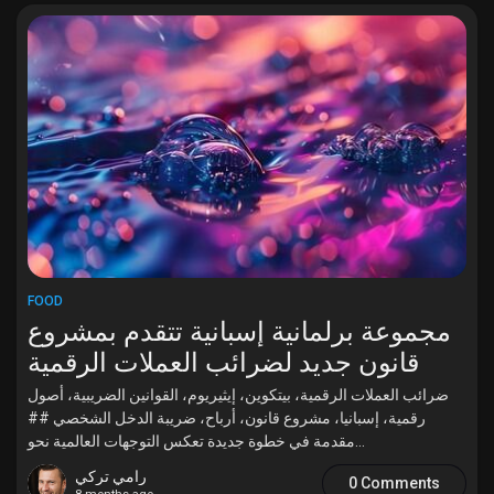
My Offers
Jobs
My Jobs
Courses
My Courses
FOOD
مجموعة برلمانية إسبانية تتقدم بمشروع
قانون جديد لضرائب العملات الرقمية
Forums
ضرائب العملات الرقمية، بيتكوين، إيثيريوم، القوانين الضريبية، أصول
رقمية، إسبانيا، مشروع قانون، أرباح، ضريبة الدخل الشخصي ##
Movies
مقدمة في خطوة جديدة تعكس التوجهات العالمية نحو...
رامي تركي
0 Comments