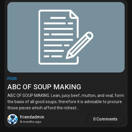
Liked Pages
Popular Posts
Discover Posts
Funding
FOOD
ABC OF SOUP MAKING
My Funding
ABC OF SOUP MAKING. Lean, juicy beef, mutton, and veal, form
the basis of all good soups; therefore it is advisable to procure
those pieces which afford the richest...
Offers
friendadmin
0 Comments
8 months ago