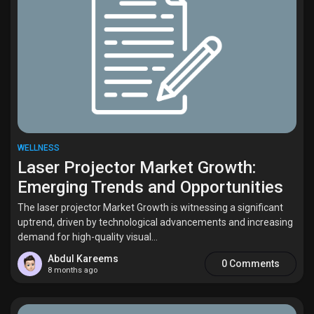
Liked Pages
Popular Posts
Discover Posts
WELLNESS
Laser Projector Market Growth:
Funding
Emerging Trends and Opportunities
The laser projector Market Growth is witnessing a significant
uptrend, driven by technological advancements and increasing
My Funding
demand for high-quality visual...
Abdul Kareems
0 Comments
Offers
8 months ago