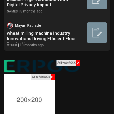
Digital Privacy Impact
|
8 months ago
GAMES
Mayuri Kathade
wheat milling machine Industry
Innovations Driving Efficient Flour
Production
|
10 months ago
OTHER
✕
Ad by AdsROCK
x
Ad by AdsROCK