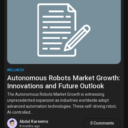
My Offers
Jobs
My Jobs
Courses
WELLNESS
My Courses
Autonomous Robots Market Growth:
Innovations and Future Outlook
The Autonomous Robots Market Growth is witnessing
Forums
unprecedented expansion as industries worldwide adopt
advanced automation technologies. These self-driving robot,
AI-controlled...
Movies
Abdul Kareems
0 Comments
8 months ago