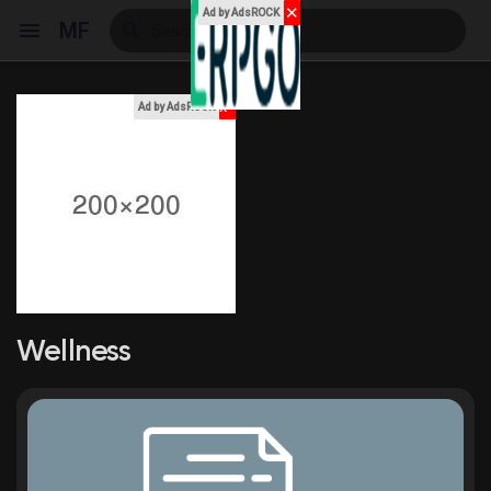
✕
Ad by AdsROCK
MF
x
Ad by AdsROCK
Reels
Discover Events
My Events
Wellness
Discover Blogs
My Blogs