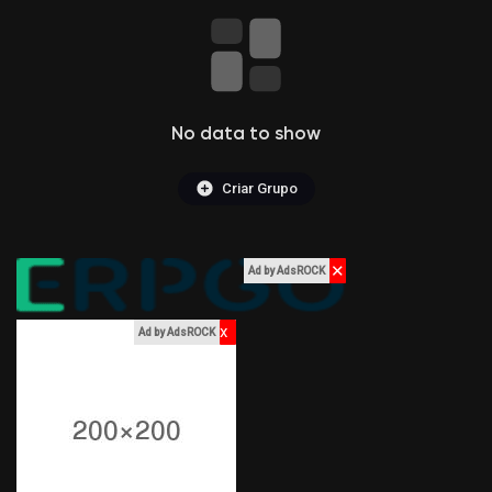
Páginas Curtidas
No data to show
Popular Posts
Criar Grupo
Discover Posts
✕
Ad by AdsROCK
Funding
x
Ad by AdsROCK
My Funding
Offers