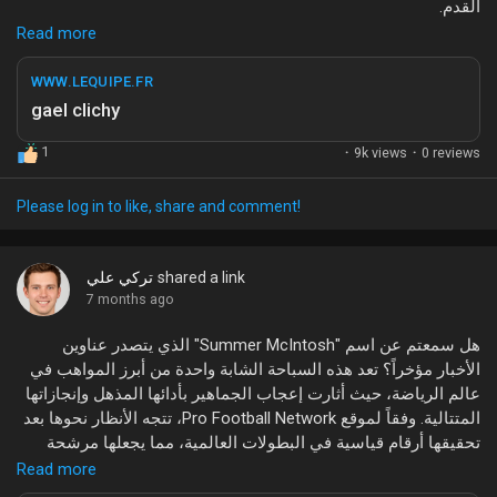
القدم.
Liked Pages
Read more
تعتبر عودة كليشي إلى اللعب بمثابة خبر مثير، خاصة بعد فترة غياب
عن المنافسات. اللاعب المعروف بمهاراته الدفاعية وجدارته في
WWW.LEQUIPE.FR
الملاعب، قد يساهم بشكل كبير في تعزيز الفرق التي قد ينضم إليها.
gael clichy
كما أن عودته قد تكون فرصة جديدة لإظهار قدراته وإعادة إحياء
Popular Posts
مسيرته الرياضية.
1
·
9k views
·
0 reviews
ما رأيكم في هذا الموضوع؟ هل كنتم تتابعون أخبار غايل كليشي؟
Please log in to like, share and comment!
Discover Posts
شاركونا آرائكم في التعليقات!
#غايل_كليشي
#كرة_القدم
#أخبار_الرياضة
#LÉquipe
shared a link
تركي علي
Funding
#عودة_الأساطير
7 months ago
هل سمعتم عن اسم "Summer McIntosh" الذي يتصدر عناوين
My Funding
الأخبار مؤخراً؟ تعد هذه السباحة الشابة واحدة من أبرز المواهب في
عالم الرياضة، حيث أثارت إعجاب الجماهير بأدائها المذهل وإنجازاتها
المتتالية. وفقاً لموقع Pro Football Network، تتجه الأنظار نحوها بعد
Offers
تحقيقها أرقام قياسية في البطولات العالمية، مما يجعلها مرشحة
قوية للمنافسة في الأولمبياد المقبلة.
Read more