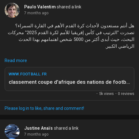
#كأس_أفريقيا
#ترتيب_الفرق
#الجزيرة_نت
#رياضة
#أفريقيا
Paulo Valentim
shared a link
7 months ago
هل أنتم مستعدون لأحداث كرة القدم الأهم في القارة السمراء؟
تصدرت "الترتيب في كأس إفريقيا للأمم لكرة القدم 2025" محركات
البحث، حيث أبدى أكثر من 5000 شخص اهتمامهم بهذا الحدث
الرياضي الكبير.
تعتبر هذه البطولة واحدة من أبرز المنافسات في عالم كرة القدم،
Read more
حيث تتنافس فيها أفضل المنتخبات الأفريقية على اللقب الغالي. وفقاً
لموقع "Football.fr"، تتزايد التوقعات حول الفرق المرشحة للفوز،
WWW.FOOTBALL.FR
مما يجعل الأجواء أكثر حماساً. فهل ستحقق الفرق التقليدية
classement coupe d'afrique des nations de football 2025
انتصاراتها المعتادة، أم سيكون هناك مفاجآت هذا العام؟
·
5k views
·
0 reviews
انضموا إلينا في متابعة آخر الأخبار والتطورات حول هذه البطولة
المثيرة. ما رأيكم في هذا الموضوع؟ هل كنتم تتابعون هذه الأخبار؟
Please log in to like, share and comment!
#كأس_إفريقيا
#كرة_القدم
#AFCON2025
#رياضة
#أخبار_كرة_القدم
Justine Anaïs
shared a link
7 months ago