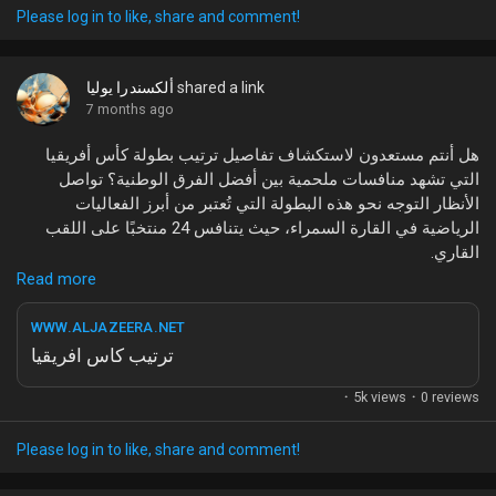
ما رأيكم في هذا الموضوع؟ هل كنتم تتابعون هذه الأخبار وتعرفون
Please log in to like, share and comment!
تفاصيل أكثر عن الفرق واستعداداتها للمباريات القادمة؟
#سبورتينغ
#ريوآفي
#كرة_القدم
#أخبار_الرياضة
#A_Bola
shared a link
ألكسندرا يوليا
7 months ago
هل أنتم مستعدون لاستكشاف تفاصيل ترتيب بطولة كأس أفريقيا
التي تشهد منافسات ملحمية بين أفضل الفرق الوطنية؟ تواصل
الأنظار التوجه نحو هذه البطولة التي تُعتبر من أبرز الفعاليات
الرياضية في القارة السمراء، حيث يتنافس 24 منتخبًا على اللقب
القاري.
Read more
في ضوء الأحداث الحالية، يتصدر كأس أفريقيا محركات البحث، مع
أكثر من 200 بحث حول تطورات الترتيب والنتائج. ومن خلال تغطية
WWW.ALJAZEERA.NET
الجزيرة نت، نرى كيف أن هذه البطولة ليست مجرد حدث رياضي، بل
ترتيب كاس افريقيا
هي منصة تجمع الشعوب وتعزز الروح الرياضية بين الدول الأفريقية.
·
5k views
·
0 reviews
ما رأيكم في هذه المنافسات الساخنة؟ هل كنتم تتابعون مباريات
الفرق المفضلة لديكم؟ شاركونا آراءكم وتعليقاتكم!
Please log in to like, share and comment!