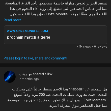
تستعد الجزائر لخوض مباراة حاسمة ستجمعها بأحد الفرق المنافسة،
مما أثار حماس الجماهير التي تتطلع إلى رؤية أداء النجوم في هذا
اللقاء المهم. وفقًا لموقع "Onze Mondial"، فإن هذا اللقاء سيكون
فرصة سانحة للمنتخب لتأكيد قوته على الساحة الدولية واستعادة
Read more
هيبته بعد النتائج السابقة.
WWW.ONZEMONDIAL.COM
تعتبر هذه المباراة نقطة تحول محتملة في مسار الفريق، خاصةً مع
prochain match algérie
وجود بعض اللاعبين الذين يقدمون أداءً مميزًا في الدوري المحلي.
0 reviews
·
5k views
·
تفاعل الجماهير واهتمام وسائل الإعلام بهذا الحدث يعكسان أهمية
المباراة في مستقبل المنتخب.
Please log in to like, share and comment!
ما رأيكم في هذا الموضوع؟ هل أنتم متحمسون لمتابعة المباراة؟
شاركونا آراءكم!
shared a link
مها زينب
7 months ago
#الجزائر
#كرة_القدم
#مباراة_المنتخب
#OnzeMondial
#أخبار_الرياضة
هل سمعتم عن "abdelli"؟ هذا الاسم يسيطر حالياً على محركات
البحث، حيث تجاوزت عمليات البحث عنه 200 مرة. وفقاً لموقع
"Foot Mercato"، يبدو أن هناك تطورات مثيرة تتعلق بهذا الموضوع،
مما جعل الجماهير تتوق لمعرفة المزيد.