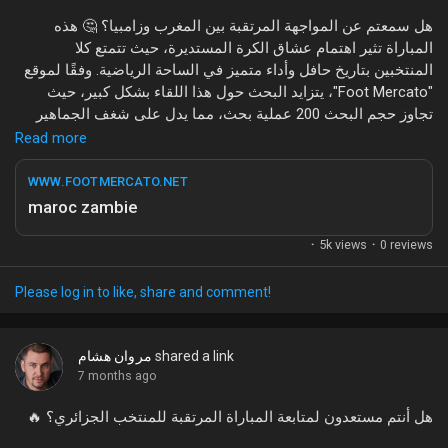
هل سمعتم عن المواجهة المرتقبة بين المغرب وزامبيا؟ 🤔 هذه
المباراة تثير اهتمام عشاق الكرة المستديرة، حيث تتمتع كلا
المنتخبين بتاريخ حافل وأداء متميز في الساحة الرياضية. وفقًا لموقع
"Foot Mercato"، يتزايد البحث حول هذا اللقاء بشكل كبير، حيث
تجاوز حجم البحث 200 عملية بحث، مما يدل على شغف الجماهير
وترقبهم لما ستحمله هذه المباراة من إثارة.
Read more
تعتبر هذه المباراة فرصة للمنتخب المغربي لإظهار قوته وجدارته، في
WWW.FOOTMERCATO.NET
حين يسعى المنتخب الزامبي لتقديم أداء قوي يثبت قدراته أمام خصم
maroc zambie
محترم. ماذا ينتظر عشاق الكرة من هذه المواجهة؟ وما هي التوقعات
0 reviews
·
5k views
·
التي تحملها الجماهير في جعبتها؟
ما رأيكم في هذا الموضوع؟ هل كنتم تتابعون هذه الأخبار؟
Please log in to like, share and comment!
#المغرب
#زامبيا
#كرة_القدم
#أخبار_الرياضة
#مباريات
shared a link
مروان هشام
7 months ago
هل أنتم مستعدون لمتابعة المباراة المرتقبة للمنتخب الجزائري؟ 🔥