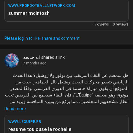
My Offers
تتميز Summer McIntosh بتقنيات سباحة فريدة ومهارات تنافسية
WWW.PROFOOTBALLNETWORK.COM
عالية، مما جعلها حديث وسائل التواصل الاجتماعي، وجذبت إليها
summer mcintosh
الكثير من المتابعين والمحبين لهذا الرياضة. إن النجاح الذي تحققه
Jobs
0 reviews
·
7k views
·
في سن مبكرة يبعث على التفاؤل بمستقبل مشرق للرياضة.
ما رأيكم في هذا الموضوع؟ هل كنتم تتابعون هذه الأخبار؟ شاركونا
Please log in to like, share and comment!
My Jobs
آرائكم في التعليقات!
#SummerMcIntosh
#السباحة
#الرياضة
#الأبطال
#الأولمبياد
shared a link
آية خديجة
Courses
7 months ago
هل سمعتم عن اللقاء المرتقب بين تولوز ولا روشيل؟ هذا الحدث
My Courses
الرياضي يتصدر محركات البحث ويشغل بال الجماهير، حيث من
المتوقع أن يكون مباراة حاسمة في الدوري الفرنسي. وفقًا لمصدر
موثوق وهو صحيفة "L'Équipe"، فإن اللقاء سيجمع بين الفريقين تحت
Forums
أنظار مشجعيهم المخلصين، مما يرفع من وتيرة المنافسة ويزيد من
الإثارة.
Read more
Movies
تعتبر هذه المباراة فرصة ممتازة للفريقين لإظهار مهاراتهم وتحقيق
WWW.LEQUIPE.FR
انتصارات جديدة، خاصة مع التحضيرات المكثفة من كلا الجانبين. تدور
resume toulouse la rochelle