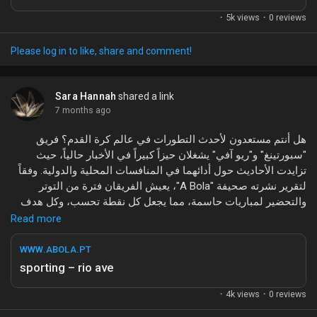
الأحاديث حول التشكيلات والأداء المتوقع، مما يجعل هذا الحدث
Games
0 reviews
·
5k views
·
حديث الساعة بين الجماهير.
ما رأيكم في هذا الموضوع؟ هل كنتم تتابعون هذه الأخبار؟ شاركونا
Please log in to like, share and comment!
Developers
آرائكم حول المباراة المرتقبة!
#تولوز
#لا_روشيل
#الدوري_الفرنسي
#رياضة
#أخبار_الكرة
Sara Hannah
shared a link
7 months ago
هل أنتم مستعدون لأحدث التطورات في عالم كرة القدم؟ فريق
"سبورتينغ" و"ريو آفي" يشغلان حيزاً كبيراً في الأخبار حالياً، حيث
تزايدت الأحاديث حول أدائهما في المنافسات المحلية والدولية. وفقاً
لتقرير نشرته صحيفة "A Bola"، يعيش الفريقان فترة من التوتر
والتحضير لمباريات حاسمة، مما يجعل كل نقطة تحسب، وكل هدف
يساوي الكثير.
Read more
تعتبر هذه المواجهات فرصة مثالية للفرق لتأكيد قوتها وعزيمتها،
WWW.ABOLA.PT
وجذب الأنظار من عشاق اللعبة. مع أكثر من 500 عملية بحث تتعلق
sporting – rio ave
بهذا الموضوع، يبدو أن الجماهير متعطشة لمتابعة كل ما هو جديد
0 reviews
·
حول الفريقين.
4k views
·