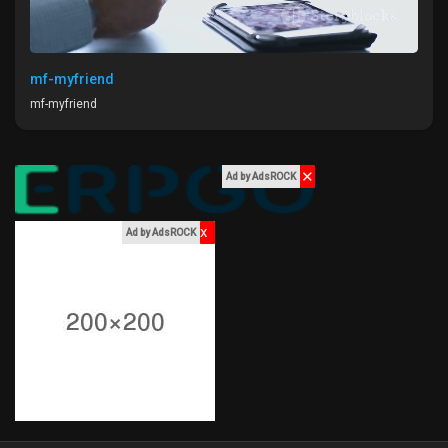
mf-myfriend
mf-myfriend
✕
Ad by AdsROCK
x
Ad by AdsROCK