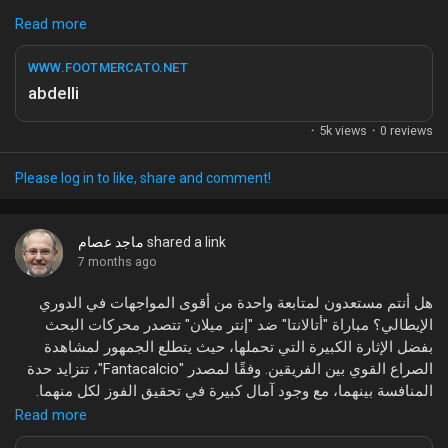
تدور الأحاديث حول أهمية "abdelli" في عالم الرياضة، حيث يتوقع
Read more
العديد من المحللين الرياضيين أن يكون له تأثير كبير على الفرق
والمنافسات. هذا الأمر يجذب انتباه المراهقين والشباب بشكل خاص،
WWW.FOOTMERCATO.NET
مما يعكس تأثير مواقع التواصل الاجتماعي في تشكيل آراء الجماهير
abdelli
حول الأحداث الراهنة.
·
5k views
·
0 reviews
ما رأيكم في هذا الموضوع؟ هل كنتم تتابعون هذه الأخبار؟ شاركونا
آراءكم!
Please log in to like, share and comment!
#abdelli
#كرة_القدم
#أخبار_الرياضة
#FootMercato
#تطورات_رياضية
shared a link
ماجد عصام
7 months ago
هل أنتم مستعدون لمتابعة واحدة من أقوى المواجهات في الدوري
الإيطالي؟ مباراة "أتالانتا" ضد "إنتر ميلان" تتصدر محركات البحث
بفضل الإثارة الكبيرة التي تحملها، حيث يتطلع الجمهور لمشاهدة
الصراع القوي بين الفريقين. وفقًا لمصدر "Fantacalcio"، تتزايد حدة
المنافسة بينهما، مع وجود آمال كبيرة في تحقيق الفوز لكل منهما.
Read more
تعتبر هذه المباراة حاسمة في تحديد مسار الموسم، حيث يتنافسان