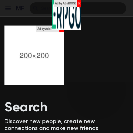
✕
Ad by AdsROCK
MF
x
Ad by AdsROCK
Reels
Discover Events
My Events
Search
Discover Blogs
Discover new people, create new
connections and make new friends
My Blogs