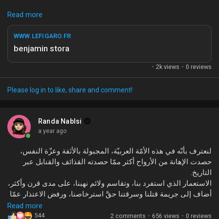
تقرير جديد نشره موقع "Le Figaro" الفرنسي يتناول الدور البارز
Liked Pages
Read more
لبنجامين ستورا، المؤرخ المعروف، في مناقشة المسائل التاريخية
المتعلقة بالاستعمار الفرنسي في الجزائر. يسلط التقرير الضوء على
WWW.LEFIGARO.FR
تأثير أعماله على النقاشات الحالية حول الهوية الوطنية والتاريخ، مما
benjamin stora
يجعل من الضروري فهم رؤيته وتأثيره على المجتمع الفرنسي
Popular Posts
والعربي.
0 reviews
·
2k views
·
إن اهتمام الجمهور بهذا الموضوع يعكس الرغبة المتزايدة في
Please log in to like, share and comment!
Discover Posts
استكشاف الماضي والتفكير في تأثيره على الحاضر والمستقبل. فما
هو رأيكم في إسهامات ستورا؟ هل تعتقدون أن النقاش حول التاريخ
يمكن أن يساعد في تعزيز التفاهم بين الثقافات؟
Randa Nablsi
Funding
a year ago
#بنجامين_ستورا
#التاريخ
#الاستعمار
#فرنسا
#LeFigaro
لنعترف بأنّه في هذه الأمّة العربيّة، المجبولة بالأنَفة وعزّة النفس،
My Funding
حصدت الإهانة من الأرواح أكثر ممّا حصدته القذائف والقنابل عبر
التاريخ.
الاستعمار الذي استفرد بنا، وتقاسم ولائم نهبنا، على مدى قرن وأكثر،
Offers
أضاف إلى جريمة قتلنا وسرقتنا حقَّ استرخاصنا، ورفض الاعتذار عمّا
ألحقه بنا من دمار ومجاعات ومذابح وتهجير وتعذيب.
Read more
من يعتذر لموتانا؟ وهل للقتيل من كبرياء إن كان الأحياء مسلوبي
544
2 comments
·
656 views
·
0 reviews