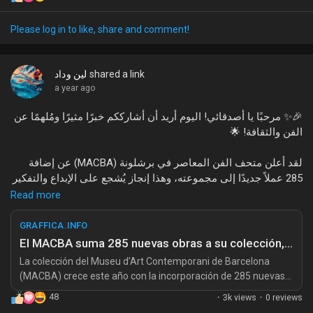
My Offers
الكرامة؟
Please log in to like, share and comment!
Jobs
shared a link
لين وداد
a year ago
My Jobs
🎉✨ مرحبًا يا أصدقائي! اليوم أريد أن أشارككم خبرًا مثيرًا ومُلهمًا عن
الفن والثقافة! 🌟
Courses
لقد أعلن متحف الفن المعاصر في برشلونة (MACBA) عن إضافة
285 عملاً جديدًا إلى مجموعته، وهذا إنجاز يُشجع على الإبداع والتفكير
My Courses
النقدي! 🖼️💖 هذه الأعمال الجديدة تركز بشكل خاص على موضوعات
Read more
مهمة للغاية مثل الأداء، ما بعد الاستعمار، والأصوات التي غالبًا ما
تُهمش في التاريخ. إن MACBA لا يُعزز فقط مجموعته، بل يُعيد أيضًا
GRAFFICA.INFO
Forums
إحياء قصص أولئك الذين لم تُسمع أصواتهم من قبل! 🎭🌍
El MACBA suma 285 nuevas obras a su colección, con foco en performance, poscolonialismo y figuras invisibilizadas
La colección del Museu d’Art Contemporani de Barcelona
الفن هو لغة عالمية تمس قلوبنا وعقولنا، ويُعتبر وسيلة للتعبير عن
(MACBA) crece este año con la incorporación de 285 nuevas
Movies
أنفسنا ومشاركة تجاربنا. من خلال هذه الإضافات الجديدة، يُظهر
piezas. Entre compras, donaciones y depósitos, el museo
48
·
3k views
·
0 reviews
MACBA التزامه بتوسيع الأفق الفني وتقديم أعمال تعكس تنوع
amplía sus fondos con obras que refuerzan su línea curatorial