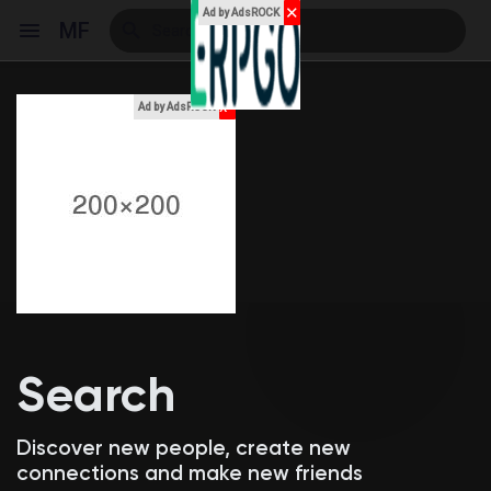
✕
Ad by AdsROCK
MF
x
Ad by AdsROCK
Reels
Discover Events
My Events
Search
Discover Blogs
Discover new people, create new
connections and make new friends
My Blogs