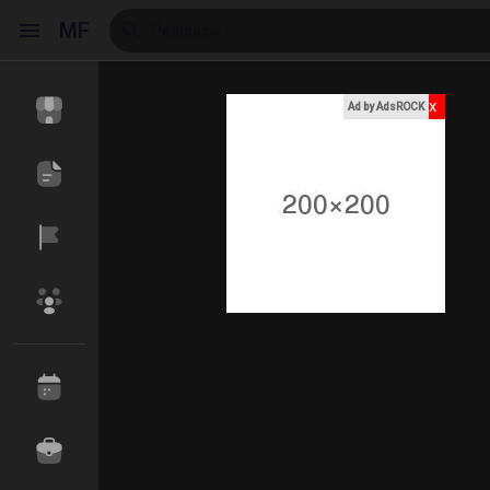
MF
x
Ad by AdsROCK
Reels
Encontrar Eventos
Meus eventos
Encontrar Blogs
Blogs
Encontrar Marketplace
Meus produtos