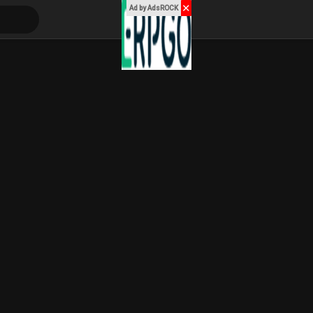
✕
Ad by AdsROCK