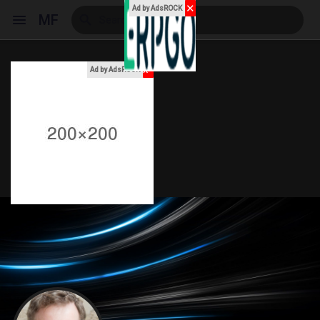
✕
Ad by AdsROCK
MF
x
Ad by AdsROCK
Reels
Discover Events
My Events
Discover Blogs
My Blogs