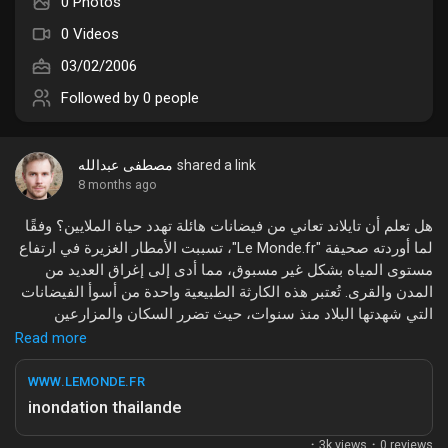
0 Photos
Liked Pages
0 Videos
03/02/2006
Followed by
0 people
Popular Posts
مصطفى عبدالله
shared a link
8 months ago
Discover Posts
هل تعلم أن تايلاند تعاني من فيضانات هائلة تهدد حياة الملايين؟ وفقًا
لما أوردته صحيفة "Le Monde.fr"، تسببت الأمطار الغزيرة في ارتفاع
Funding
مستوى المياه بشكل غير مسبوق، مما أدى إلى إغراق العديد من
المدن والقرى. تُعتبر هذه الكارثة الطبيعية واحدة من أسوأ الفيضانات
التي شهدتها البلاد منذ سنوات، حيث تضرر السكان والمزارعين
My Funding
والبنية التحتية بشكل كبير.
Read more
تأتي هذه الأحداث في وقت حساس، حيث يسعى المواطنون إلى
WWW.LEMONDE.FR
Offers
إعادة بناء حياتهم وسط ظروف صعبة. كما أن الجهود الحكومية
inondation thailande
لمواجهة هذه الأزمة تواجه تحديات كبيرة بسبب حجم الدمار. إن
الفيضانات لا تؤثر فقط على حياة الناس، بل تحمل أيضًا تداعيات
·
3k views
·
0 reviews