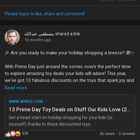
My Offers
اقتصادية وبيئية بعيدة المدى.
Please log in to like, share and comment!
ما رأيكم في هذا الموضوع؟ هل كنتم تتابعون هذه الأخبار؟ شاركونا
Jobs
آرائكم وتجاربكم!
مصطفى عبدالله
shared a link
10 months ago
#LeMonde
#الكوارث_الطبيعية
#أخبار_عاجلة
#فيضانات_تايلاند
My Jobs
#فيضان
🎉 Are you ready to make your holiday shopping a breeze? 🎁✨
Courses
With Prime Day just around the corner, now's the perfect time
to explore amazing toy deals your kids will adore! This year,
we've got 13 fabulous discounts on the toys that spark joy and
My Courses
creativity in our little ones. 🧸🌈 Whether it’s building blocks,
Read more
educational games, or action figures, there’s something for
every child’s imagination!
WWW.WIRED.COM
Forums
13 Prime Day Toy Deals on Stuff Our Kids Love (2025)
I remember the excitement on my child's face when they
Get a head-start on holiday shopping for your kids (or
unwrapped their favorite toy; it’s priceless! Let’s make those
yourself) thanks to these discounted toys.
Movies
moments even more special without breaking the bank. 💖
559
·
2k views
·
0 reviews