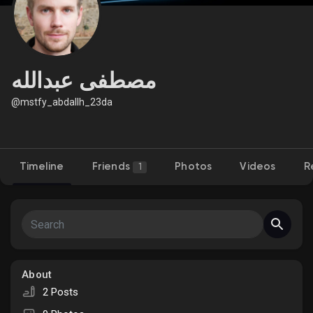
Discover Market
مصطفى عبدالله
@mstfy_abdallh_23da
My Products
Timeline
Friends
Photos
Videos
R
1
Discover Groups
My Groups
About
Discover Pages
2 Posts