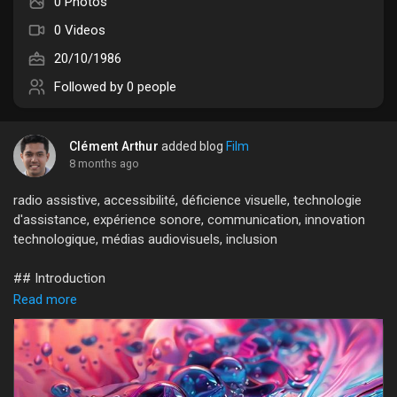
0 Photos
Liked Pages
0 Videos
20/10/1986
Followed by
0 people
Popular Posts
Clément Arthur
added blog
Film
8 months ago
Discover Posts
radio assistive, accessibilité, déficience visuelle, technologie
d'assistance, expérience sonore, communication, innovation
Funding
technologique, médias audiovisuels, inclusion
## Introduction
My Funding
Read more
Dans un monde où l'information circule à grande vitesse,
l'accessibilité à la communication est essentielle pour tous, y
Offers
compris pour les personnes malvoyantes. Un outil souvent
sous-estimé dans ce domaine est la radio. Traditionnellement
perçue comme un simple appareil audio, la radio peut se