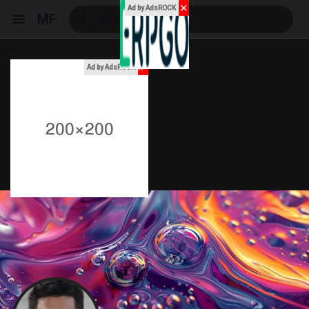
✕
Ad by AdsROCK
MF
x
Ad by AdsROCK
Reels
Discover Events
My Events
Discover Blogs
My Blogs