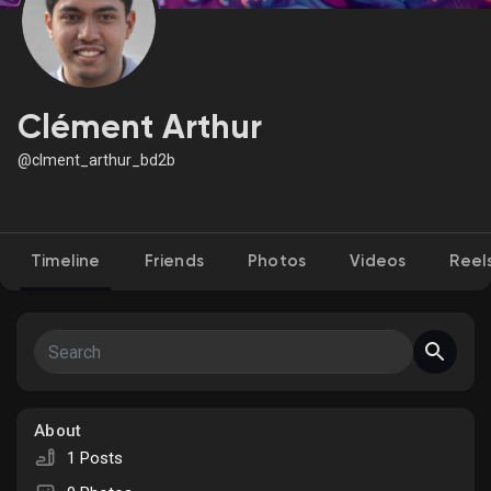
Discover Market
Clément Arthur
@clment_arthur_bd2b
My Products
Timeline
Friends
Photos
Videos
Reel
Discover Groups
My Groups
About
Discover Pages
1 Posts