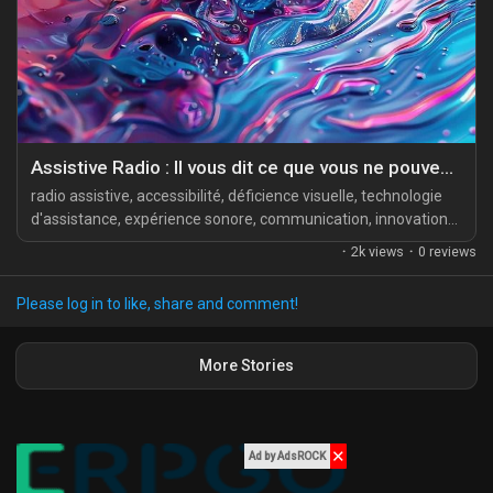
My Offers
transformer en un...
Jobs
My Jobs
Assistive Radio : Il vous dit ce que vous ne pouvez pas voir
radio assistive, accessibilité, déficience visuelle, technologie
d'assistance, expérience sonore, communication, innovation
Courses
technologique, médias audiovisuels, inclusion ## Introduction
·
2k views
·
0 reviews
Dans un monde où l'information circule à grande vitesse,
l'accessibilité à la communication est essentielle pour tous, y
My Courses
Please log in to like, share and comment!
compris pour les personnes malvoyantes. Un outil souvent
sous-estimé dans ce domaine est...
Forums
More Stories
Movies
✕
Ad by AdsROCK