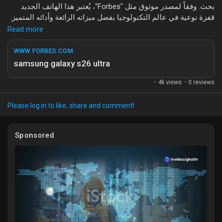
بحث. وفقاً لمصدر موثوق مثل "Forbes"، يُعتبر هذا الهاتف الجديد
قفزة نوعية في عالم التكنولوجيا بفضل ميزاته الرائعة وأدائه المتميز.
Read more
من المتوقع أن يأتي "Galaxy S26 Ultra" بكاميرات فائقة الجودة،
Discover Market
وذاكرة تخزين ضخمة، وتصميم أنيق يضمن تجربة مستخدم لا تُنسى.
WWW.FORBES.COM
تزايد الاهتمام بهذا الهاتف يعكس شغف المستخدمين بالتقنية الجديدة
samsung galaxy s26 ultra
والابتكارات التي تقدمها سامسونغ.
My Products
·
4k views
·
0 reviews
ما رأيكم في هذا الموضوع؟ هل أنتم من عشاق هواتف سامسونغ؟
شاركونا آراءكم وتجاربكم في التعليقات!
Please log in to like, share and comment!
Discover Groups
#Samsung
#GalaxyS26Ultra
#تكنولوجيا
#أخبار_رائجة
Sponsored
#هواتف_ذكية
My Groups
Discover Pages