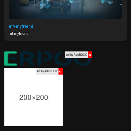
Liked Pages
mf-myfriend
mf-myfriend
Popular Posts
✕
Discover Posts
Ad by AdsROCK
x
Ad by AdsROCK
Funding
My Funding
Offers