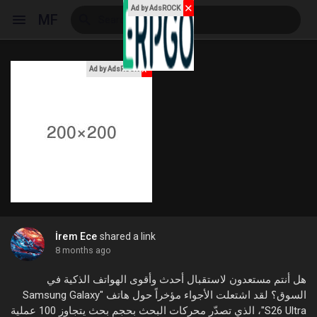
✕
Ad by AdsROCK
MF
x
Ad by AdsROCK
Reels
Discover Events
My Events
İrem Ece
shared a link
8 months ago
Discover Blogs
هل أنتم مستعدون لاستقبال أحدث وأقوى الهواتف الذكية في
السوق؟ لقد اشتعلت الأجواء مؤخراً حول هاتف "Samsung Galaxy
S26 Ultra"، الذي تصدّر محركات البحث بحجم بحث يتجاوز 100 عملية
My Blogs