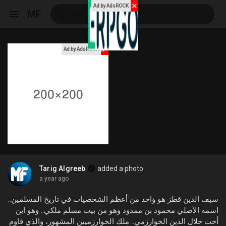
✕
Ad by AdsROCK
MF
x
Ad by AdsROCK
Reels
Discover Events
My Events
Tarig Algreeb
added a photo
a year ago
Discover Blogs
سيف الدين قطز هو واحد من أعظم الشخصيات في تاريخ المسلمين..
اسمه الأصلي محمود بن ممدود وهو من بيت مسلم ملكي.. وهو ابن
أخت جلال الدين الخوارزمي.. ملك الخوارزميين المشهور، والذي قاوم
My Blogs