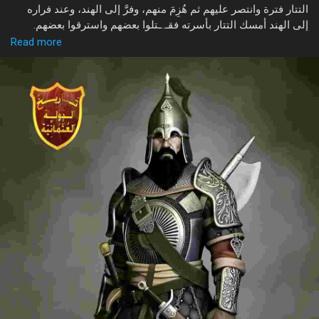
التتار فترة وانتصر عليهم ثم هُزِمَ منهم، وفرَّ إلى الهند، وعند فراره
إلى الهند أمسك التتار بأسرته فقـ..ـتلوا بعضهم واسترقوا بعضهم.
Read more
وكان محمود بن ممدود أحد أولئك الذين استرقَّهم التتار، وأطلقوا عليه
Discover Market
اسمًا مغوليًّا هو قطز، وهي كلمة تعني الكـ..ـلب الشرس، ويبدو أنه
كانت تبدو عليه من صغره علامات القوة والبأس، ثم باعه التتار في
أسواق الرقيق في دمشق واشتراه أحد الأيوبيين، وجاء به إلى مصر،
My Products
ثم انتقل من سيد إلى غيره حتى وصل في النهاية إلى الملك المعز عز
الدين أيبك ليصبح أكبر قواده كما رأينا.
وقطز رحمه الله كبقية المماليك نشأ على التربية الدينية، والحمية
Discover Groups
الإسلامية، وتدرب منذ صغره على فنون الفروسية وأساليب القتال،
وأنواع الإدارة، وطرق القيادة.. فنشأ شابًّا فتيًّا أبيًّا محبًّا للدين معظمًا
له قويًا جلدًا صبورًا.. فإذا أضفت إلى ذلك كونه ولد في بيت ملكي،
My Groups
وكانت طفولته طفولة الأمراء وهذا أعطاه ثقة كبيرة بنفسه، فإذا
أضفت إلى ذلك أن أسرته هلـ..ـكت تحت أقدام التتار وهذا -بلا شك-
جعله يفقه جيدًا مأساة التتار.
وليس من رأى كمن سمع.. كل هذه العوامل صنعت رجلاً ذا طراز خاص
Discover Pages
جدًا، يستهين بالشدائد، ولا يرهب أعداءه مهما كثرت أعدادهم أو