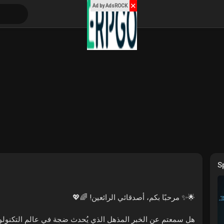
✕
Ad by AdsROCK
S
🌟✨ مرحبًا بكم، أصدقائي الرائعين! 🌈💖