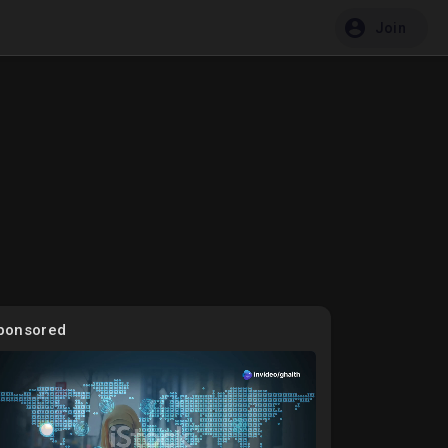
Join
ponsored