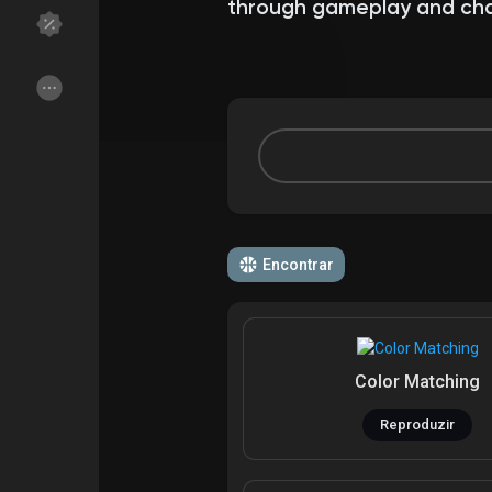
through gameplay and cha
Encontrar Grupos
Meus Grupos
Encontrar Páginas
Páginas Curtidas
Encontrar
Popular Posts
Discover Posts
Funding
My Funding
Color Matching
Offers
Criar página
Reproduzir
Jobs
Listar Grupos