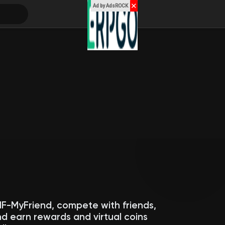
✕
Ad by AdsROCK
MF-MyFriend, compete with friends,
d earn rewards and virtual coins