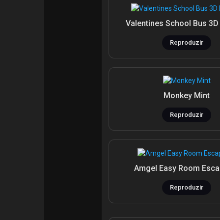
Valentines School Bus 3D
Courses
Listar Categorias
Reproduzir
Fóruns
Movies
Monkey Mint
Jogos
Developers
Reproduzir
Amgel Easy Room Esca
Reproduzir