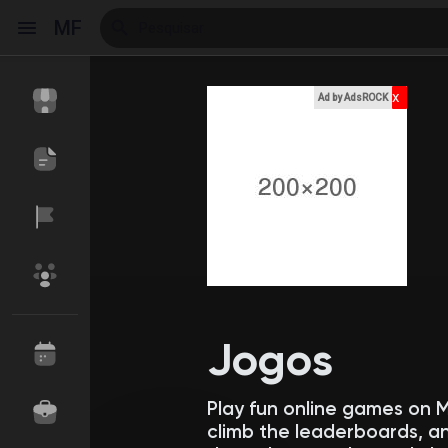
MF
x
Ad by AdsROCK
Reels
Encontrar Eventos
Meus Eventos
Encontrar Blogs
Blogs
Jogos
Play fun online games on 
Encontrar Loja
Meus Produtos
climb the leaderboards, an