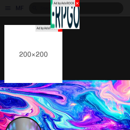
✕
Ad by AdsROCK
MF
x
Ad by AdsROCK
Reels
Discover Events
My Events
Discover Blogs
My Blogs