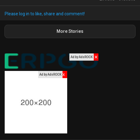
My Offers
#فن
#ثقافة
#RadioFrance
#أخبار_رائجة
#ElviraMasson
Please log in to like, share and comment!
Jobs
More Stories
My Jobs
✕
Ad by AdsROCK
Courses
x
Ad by AdsROCK
My Courses
Forums
Movies