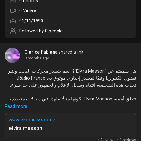
0 Photos
Liked Pages
0 Videos
01/11/1990
Followed by
0 people
Popular Posts
Clarice Fabiana
shared a link
8 months ago
Discover Posts
هل سمعتم عن "Elvira Masson"؟ اسم يتصدر محركات البحث ويثير
فضول الكثيرين! وفقًا لمصدر إخباري موثوق به، Radio France،
Funding
تجذب هذه الشخصية انتباه وسائل الإعلام والجمهور على حد سواء.
تتعلق أهمية Elvira Masson بكونها مثالًا ملهمًا في مجالات متعددة،
My Funding
حيث تبرز إنجازاتها في مجالات الفن والثقافة، مما يجعلها محط
Read more
اهتمام واسع. يتزايد حجم البحث عنها بشكل كبير، حيث يتجاوز عدد
المهتمين بها 500 بحث، مما يدل على تأثيرها المتزايد في الساحة.
WWW.RADIOFRANCE.FR
Offers
elvira masson
ما رأيكم في هذا الموضوع؟ هل كنتم تتابعون هذه الأخبار؟
·
2k views
·
0 reviews