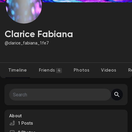
Discover Market
Clarice Fabiana
@clarice_fabiana_1fe7
My Products
Timeline
Friends
Photos
Videos
R
4
Discover Groups
My Groups
About
Discover Pages
1 Posts