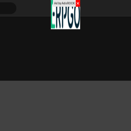
✕
Ad by AdsROCK