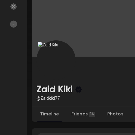
Discover Groups
My Groups
Discover Pages
Liked Pages
Popular Posts
Discover Posts
Zaid Kiki
Funding
My Funding
@Zaidkiki77
Timeline
Friends
Photos
14
Offers
My Offers
Jobs
My Jobs