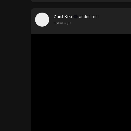
Zaid Kiki
added reel
a year ago