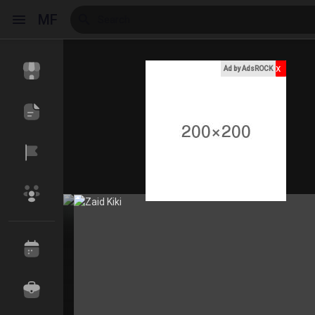
MF
x
Ad by AdsROCK
Reels
Discover Events
My Events
Discover Blogs
My Blogs
Discover Market
My Products