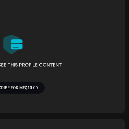
i
e
n
n
-
P
i
c
t
u
r
e
SEE THIS PROFILE CONTENT
RIBE FOR MF$10.00