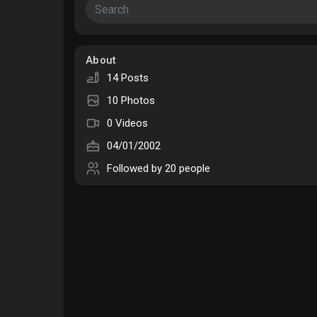
Courses
My Courses
About
14 Posts
Forums
Movies
10 Photos
0 Videos
Games
Developers
04/01/2002
Followed by
20 people