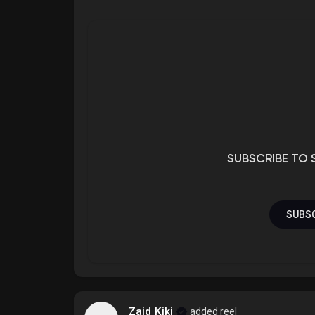
SUBSCRIBE TO 
SUBSC
Zaid Kiki
added reel