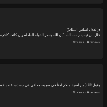
((العدل اساس الملك))
قال ابن تيمية رحمه الله: "إن الله ينصر الدولة العادلة وإن كانت كافر"
·
1k views
·
0 reviews
يقولﷺ: { من أصبح منكم آمناً في سربه، معافى في جسده، عنده قوت }
·
1k views
·
0 reviews