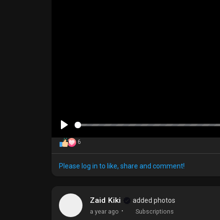
P
6
l
a
Please log in to like, share and comment!
y
Zaid Kiki
added photos
·
a year ago
Subscriptions