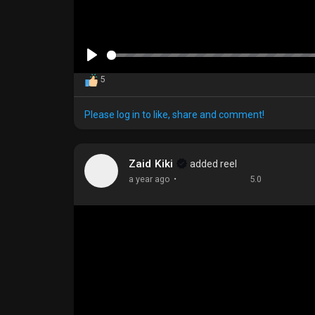
P
5
l
a
Please log in to like, share and comment!
y
Zaid Kiki
added reel
·
a year ago
5.0