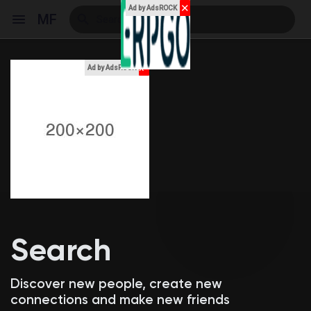
✕
Ad by AdsROCK
MF
x
Ad by AdsROCK
Reels
Discover Events
My Events
Search
Discover Blogs
Discover new people, create new
connections and make new friends
My Blogs