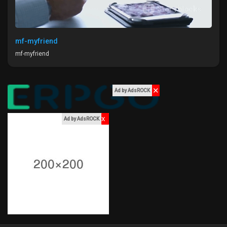
My Offers
Jobs
mf-myfriend
mf-myfriend
My Jobs
✕
Ad by AdsROCK
Courses
x
Ad by AdsROCK
My Courses
Forums
Movies