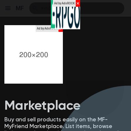
✕
Ad by AdsROCK
MF
x
Ad by AdsROCK
Reels
Ανακάλυψε Events
Τα events μου
Marketplace
Ανακάλυψε Blogs
Buy and sell products easily on the MF-
MyFriend Marketplace. List items, browse
Blogs