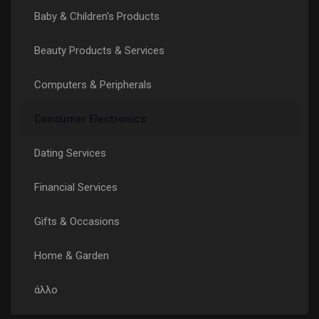
Baby & Children's Products
Σελίδες που μου αρέσουν
Beauty Products & Services
Computers & Peripherals
Δημοφιλείς δημοσιεύσεις
Consumer Electronics
Discover Posts
Dating Services
Χρηματοδότηση
Financial Services
Gifts & Occasions
My Funding
Home & Garden
Προσφορές
άλλο