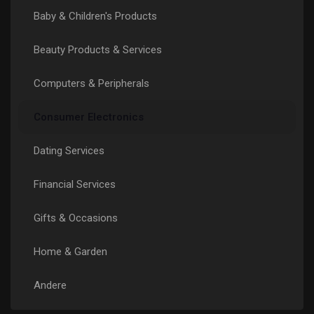
Baby & Children's Products
Seiten denen du folgst
Beauty Products & Services
Computers & Peripherals
Beliebte Beiträge
Consumer Electronics
Beiträge entdecken
Dating Services
Spendenaufruf
Financial Services
Gifts & Occasions
Meine Finanzierung/en
Home & Garden
Angebote
Andere