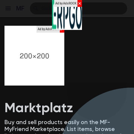
✕
Ad by AdsROCK
MF
x
Ad by AdsROCK
Reels
Entdecken Veranstaltungen
Meine Events
Marktplatz
Entdecken Blogs
Buy and sell products easily on the MF-
MyFriend Marketplace. List items, browse
Meine Blogs