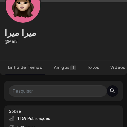
Encontrar Loja
ميرا ميرا
@Mar3
Meus Produtos
Linha de Tempo
Amigos
fotos
Vídeos
1
Encontrar Grupos
Meus Grupos
Sobre
Encontrar Páginas
1159 Publicações