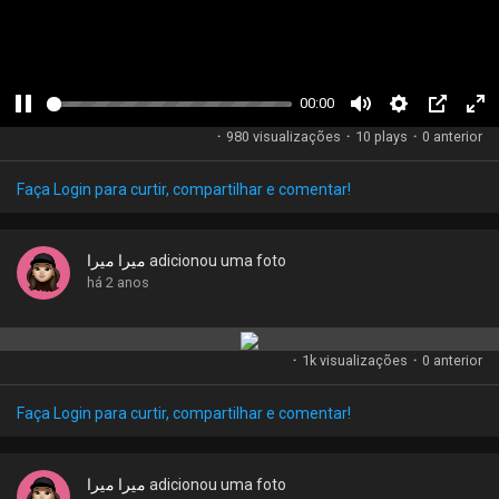
Jogos
Developers
00:00
P
M
S
P
F
·
980 visualizações
·
10 plays
·
0 anterior
a
u
e
i
u
u
t
t
c
l
Faça Login para curtir, compartilhar e comentar!
s
e
t
t
l
e
i
u
s
n
r
c
ميرا ميرا
adicionou uma foto
g
e
r
há 2 anos
s
-
e
i
e
n
n
·
1k visualizações
·
0 anterior
-
P
Faça Login para curtir, compartilhar e comentar!
i
c
ميرا ميرا
adicionou uma foto
t