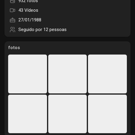
932 fotos
Páginas Curtidas
43 Vídeos
27/01/1988
Seguido por
12 pessoas
Popular Posts
fotos
Discover Posts
Funding
My Funding
Offers