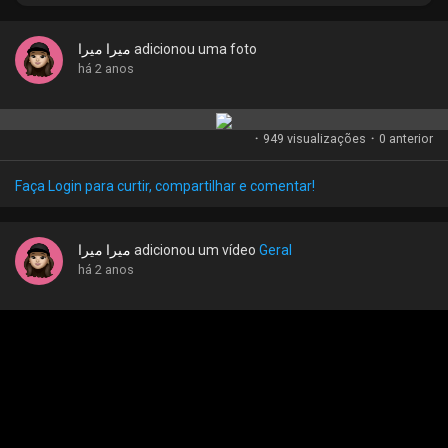
Criar página
ميرا ميرا
adicionou uma foto
Jobs
há 2 anos
Listar Grupos
·
949 visualizações
·
0 anterior
Faça Login para curtir, compartilhar e comentar!
Courses
ميرا ميرا
adicionou um vídeo
Geral
Listar Categorias
há 2 anos
Fóruns
Movies