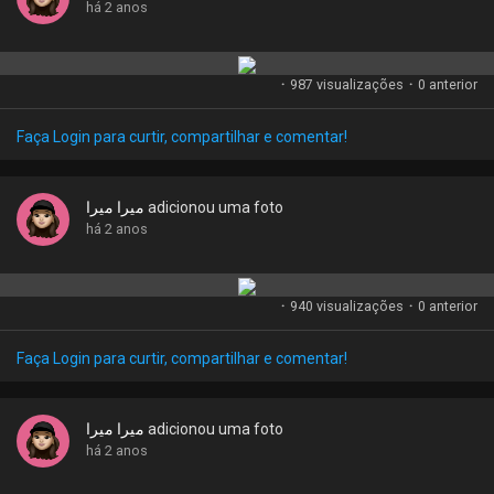
há 2 anos
u
r
e
·
987 visualizações
·
0 anterior
Faça Login para curtir, compartilhar e comentar!
ميرا ميرا
adicionou uma foto
há 2 anos
·
940 visualizações
·
0 anterior
Faça Login para curtir, compartilhar e comentar!
ميرا ميرا
adicionou uma foto
há 2 anos