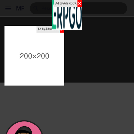
✕
Ad by AdsROCK
MF
x
Ad by AdsROCK
Reels
Encontrar Eventos
Meus Eventos
Encontrar Blogs
Blogs