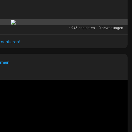
·
946 ansichten
·
0 bewertungen
mmentieren!
emein