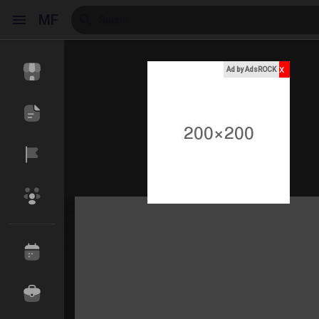
MF
x
Ad by AdsROCK
Reels
Entdecken Veranstaltungen
Meine Events
Entdecken Blogs
Meine Blogs
Entdecken Marktplatz
Meine Produkte