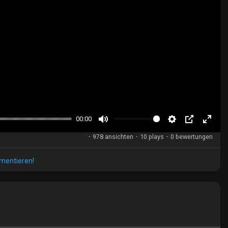
00:00
S
S
B
V
·
978 ansichten
·
10 plays
·
0 bewertungen
t
e
i
o
u
t
l
l
mmentieren!
m
t
d
l
m
i
-
b
n
i
i
g
n
l
s
-
d
B
a