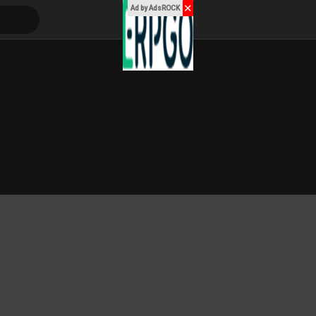
✕
Ad by AdsROCK