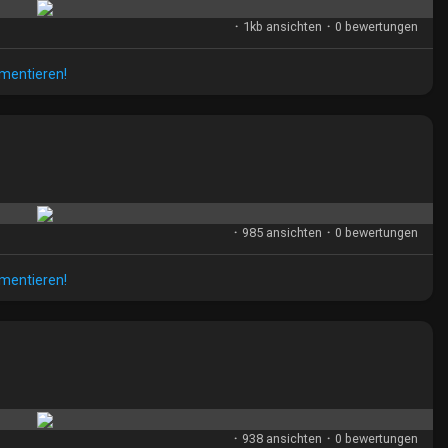
i
n
·
1kb ansichten
·
0 bewertungen
l
s
d
i
mmentieren!
c
h
t
·
985 ansichten
·
0 bewertungen
mmentieren!
·
938 ansichten
·
0 bewertungen