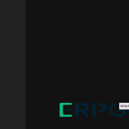
Ad by