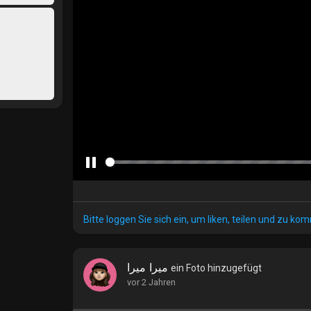
P
a
u
Bitte loggen Sie sich ein, um liken, teilen und zu ko
s
e
ميرا ميرا
ein Foto hinzugefügt
vor 2 Jahren